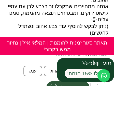
אנחנו מתחייבים שתקבלו זר בצבע לבן עם ענפי
קישוט ירוקים. ומבטיחים תוצאה מהממת, סמכו
עלינו 🙂
(ניתן לבקש להוסיף עוד צבע אהוב ונשתדל
להגשים)
בתמונה מומחש הגודל הבינוני
האתר סגור זמנית להזמנות | המלאי אזל | נחזור
התמונה להמחשה בלבד | חלק מהפרחים עשויים להגיע סגורים
ממש בקרוב!
מפאת טריותם | ייתכנו שינויים בסוגי הפרחים בהתאם למלאי הקיים
ועונות השנה | הזר מגיע ללא אגרטל
החל מ-
150.00
₪
מועדון
רגיל
בינוני
גדול
ענק
קבלו 15% הנחה!
הוספה לסל